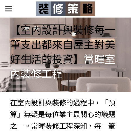
首頁
【室內設計與裝修每一
專案。投資
筆支出都來自屋主對美
居家產業好能量
好生活的投資】
常暉室
裝修策略新聞
內裝修工程
在室內設計與裝修的過程中，「預
算」無疑是每位業主最關心的議題
之一。常暉裝修工程深知，每一筆