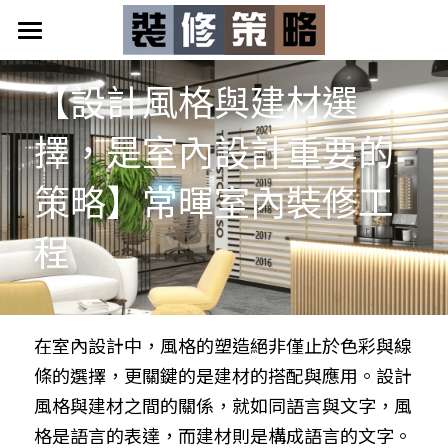
首頁
【設計風格與建材選
專案。投資
擇，是室內設計重要的
居家產業好能量
策略】
常暉室內裝修工
裝修策略新聞
程
在室內設計中，風格的塑造絕非僅止於色彩與線
條的選擇，更關鍵的是建材的搭配與應用。設計
風格與建材之間的關係，就如同語言與文字，風
格是語言的表達，而建材則是構成語言的文字。