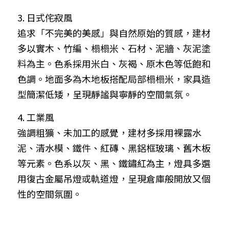
3. 日式侘寂風
追求「不完美的美感」與自然原始的質感，建材
多以實木、竹編、榻榻米、石材、泥牆、灰泥塗
料為主。色系採用米白、灰褐、原木色等低飽和
色調。地面多為木地板搭配局部榻榻米，家具造
型簡潔低矮，呈現靜謐與寧靜的空間氣氛。
4. 工業風
強調粗獷、未加工的感覺，建材多採用裸露水
泥、清水模、鐵件、紅磚、黑鋁框玻璃、舊木板
等元素。色系以灰、黑、鐵鏽紅為主，燈具多選
用復古金屬吊燈或軌道燈，呈現倉庫般開放又個
性的空間氛圍。