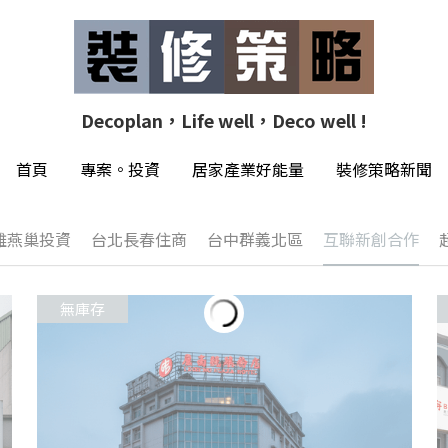
Decoplan，Life well，Deco well !
Decoplan，Life well，Deco well !
首頁
首頁
專案。投資
專案。投資
居家產業好能量
居家產業好能量
裝修策略新聞
裝修策略新聞
雄燕巢投資
台北長春住商
台中群義北區
互聯新創合作
無庫存